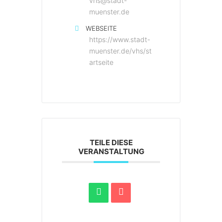
vhs@stadt-
muenster.de
WEBSEITE
https://www.stadt-
muenster.de/vhs/st
artseite
TEILE DIESE
VERANSTALTUNG