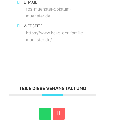
E-MAIL
fbs-muenster@bistum-
muenster.de
WEBSEITE
https://www.haus-der-familie-
muenster.de/
TEILE DIESE VERANSTALTUNG