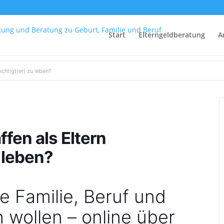
Start
Elterngeldberatung
A
chtigt(er) zu leben?
fen als Eltern
 leben?
ie Familie, Beruf und
n wollen – online über